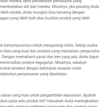
produk mereka, serta pendekatan pemasaran yang
embedakan diri dari mereka. Misalnya, jika pesaing Anda
ebih rendah, Anda mungkin bisa bersaing dengan
ggan yang lebih baik atau kualitas produk yang lebih
lah kemampuannya untuk mengurangi risiko. Setiap usaha
engan data yang kuat dan analisis yang mendalam, pengusaha
i. Dengan memahami pasar dan tren yang ada, Anda dapat
meminimalkan potensi kegagalan. Misalnya, sebelum
produk tersebut dengan kelompok sasaran untuk
elakukan penyesuaian yang diperlukan.
an dasar yang kuat untuk pengambilan keputusan. Apakah
fokus pada satu produk inti? Haruskah Anda meningkatkan
ng jelas tentang preferensi konsumen dan analisis pasar,