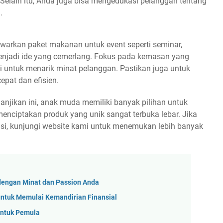
 Selain itu, Anda juga bisa mengedukasi pelanggan tentang
.
arkan paket makanan untuk event seperti seminar,
menjadi ide yang cemerlang. Fokus pada kemasan yang
i untuk menarik minat pelanggan. Pastikan juga untuk
pat dan efisien.
njikan ini, anak muda memiliki banyak pilihan untuk
enciptakan produk yang unik sangat terbuka lebar. Jika
rasi, kunjungi website kami untuk menemukan lebih banyak
dengan Minat dan Passion Anda
 untuk Memulai Kemandirian Finansial
untuk Pemula