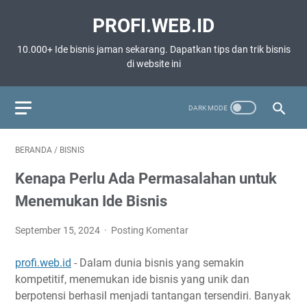
PROFI.WEB.ID
10.000+ Ide bisnis jaman sekarang. Dapatkan tips dan trik bisnis
di website ini
BERANDA
/
BISNIS
Kenapa Perlu Ada Permasalahan untuk
Menemukan Ide Bisnis
September 15, 2024
Posting Komentar
profi.web.id
- Dalam dunia bisnis yang semakin
kompetitif, menemukan ide bisnis yang unik dan
berpotensi berhasil menjadi tantangan tersendiri. Banyak