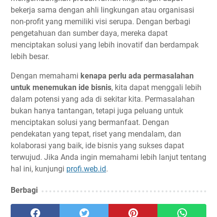
bekerja sama dengan ahli lingkungan atau organisasi
non-profit yang memiliki visi serupa. Dengan berbagi
pengetahuan dan sumber daya, mereka dapat
menciptakan solusi yang lebih inovatif dan berdampak
lebih besar.
Dengan memahami
kenapa perlu ada permasalahan
untuk menemukan ide bisnis
, kita dapat menggali lebih
dalam potensi yang ada di sekitar kita. Permasalahan
bukan hanya tantangan, tetapi juga peluang untuk
menciptakan solusi yang bermanfaat. Dengan
pendekatan yang tepat, riset yang mendalam, dan
kolaborasi yang baik, ide bisnis yang sukses dapat
terwujud. Jika Anda ingin memahami lebih lanjut tentang
hal ini, kunjungi
profi.web.id
.
Berbagi