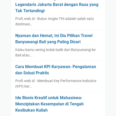
Legendaris Jakarta Barat dengan Rasa yang
Tak Tertandingi
Profi.web.id - Bubur Angke THI adalah salah satu
destinasi…
Nyaman dan Hemat, Ini Dia Pilihan Travel
Banyuwangi Bali yang Paling Dicari
Kalau kamu sering bolak-balik dari Banyuwangi ke
Bali atau …
Cara Membuat KPI Karyawan: Pengalaman
dan Solusi Praktis
Profi.web.id - Membuat Key Performance Indicator
(KPI) kar…
Ide Bisnis Kreatif untuk Mahasiswa:
Menciptakan Kesempatan di Tengah
Kesibukan Kuliah