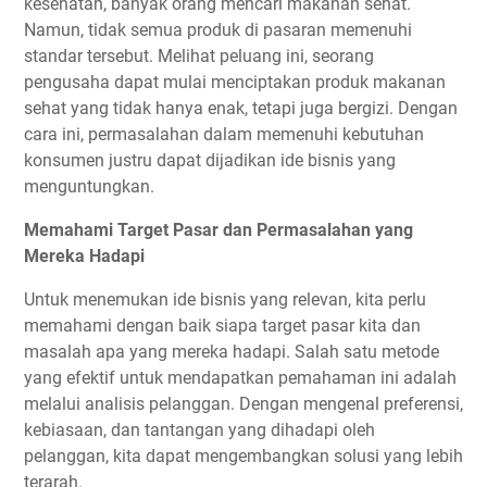
kesehatan, banyak orang mencari makanan sehat.
Namun, tidak semua produk di pasaran memenuhi
standar tersebut. Melihat peluang ini, seorang
pengusaha dapat mulai menciptakan produk makanan
sehat yang tidak hanya enak, tetapi juga bergizi. Dengan
cara ini, permasalahan dalam memenuhi kebutuhan
konsumen justru dapat dijadikan ide bisnis yang
menguntungkan.
Memahami Target Pasar dan Permasalahan yang
Mereka Hadapi
Untuk menemukan ide bisnis yang relevan, kita perlu
memahami dengan baik siapa target pasar kita dan
masalah apa yang mereka hadapi. Salah satu metode
yang efektif untuk mendapatkan pemahaman ini adalah
melalui analisis pelanggan. Dengan mengenal preferensi,
kebiasaan, dan tantangan yang dihadapi oleh
pelanggan, kita dapat mengembangkan solusi yang lebih
terarah.