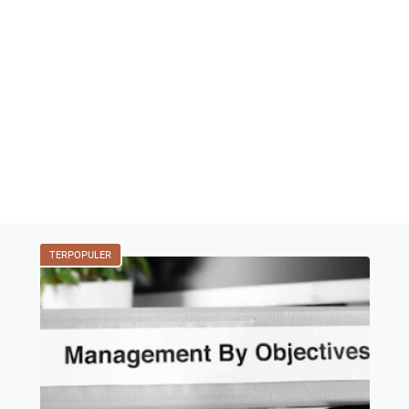
TERPOPULER