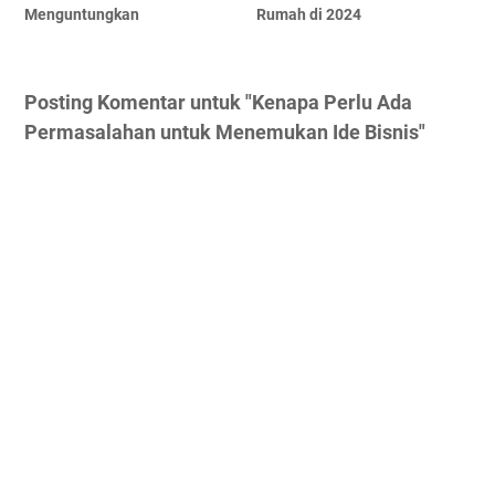
Menguntungkan
Rumah di 2024
Posting Komentar untuk "Kenapa Perlu Ada
Permasalahan untuk Menemukan Ide Bisnis"