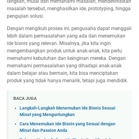
langkah, mulai dari memahami masalah, mendefinisikan
masalah tersebut, menghasilkan ide, prototyping, hingga
pengujian solusi.
Dengan mengikuti proses ini, pengusaha dapat menggali
lebih dalam permasalahan yang ada dan menemukan
ide bisnis yang relevan. Misalnya, jika kita ingin
mengembangkan produk untuk anak-anak, kita perlu
memahami kebutuhan dan keinginan mereka. Dengan
memahami permasalahan yang dihadapi anak-anak
dalam belajar atau bermain, kita bisa menciptakan
produk yang tidak hanya menarik, tetapi juga mendidik.
BACA JUGA
Langkah-Langkah Menemukan Ide Bisnis Sesuai
Minat yang Menguntungkan
Cara Menemukan Ide Bisnis yang Sesuai dengan
Minat dan Passion Anda