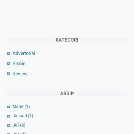
KATEGORI
Advertorial
Bisnis
Review
ARSIP
Maret
(1)
Januari
(1)
Juli
(2)