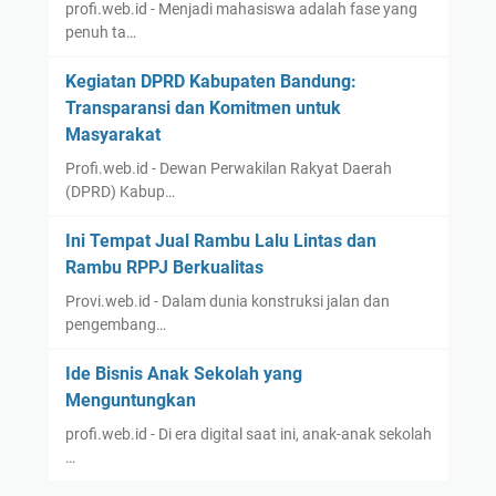
profi.web.id - Menjadi mahasiswa adalah fase yang
penuh ta…
Kegiatan DPRD Kabupaten Bandung:
Transparansi dan Komitmen untuk
Masyarakat
Profi.web.id - Dewan Perwakilan Rakyat Daerah
(DPRD) Kabup…
Ini Tempat Jual Rambu Lalu Lintas dan
Rambu RPPJ Berkualitas
Provi.web.id - Dalam dunia konstruksi jalan dan
pengembang…
Ide Bisnis Anak Sekolah yang
Menguntungkan
profi.web.id - Di era digital saat ini, anak-anak sekolah
…